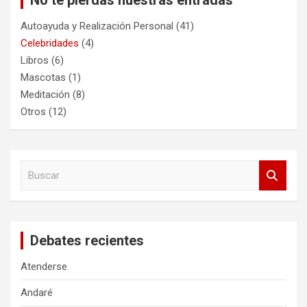
No te pierdas nuestras entradas
Autoayuda y Realización Personal
(41)
Celebridades
(4)
Libros
(6)
Mascotas
(1)
Meditación
(8)
Otros
(12)
B
u
s
c
a
Debates recientes
r
Atenderse
Andaré