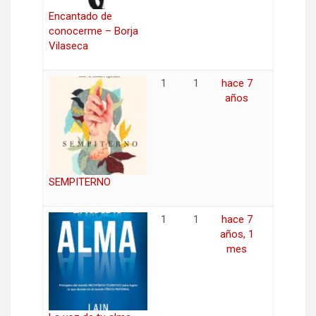
Encantado de
conocerme – Borja
Vilaseca
1
1
hace 7
años
SEMPITERNO
1
1
hace 7
años, 1
mes