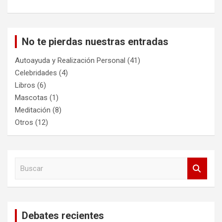
No te pierdas nuestras entradas
Autoayuda y Realización Personal
(41)
Celebridades
(4)
Libros
(6)
Mascotas
(1)
Meditación
(8)
Otros
(12)
B
u
s
c
a
Debates recientes
r