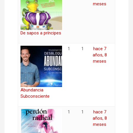
meses
De sapos a príncipes
1
1
hace 7
años, 8
meses
Abundancia
Subconsciente
1
1
hace 7
años, 8
meses