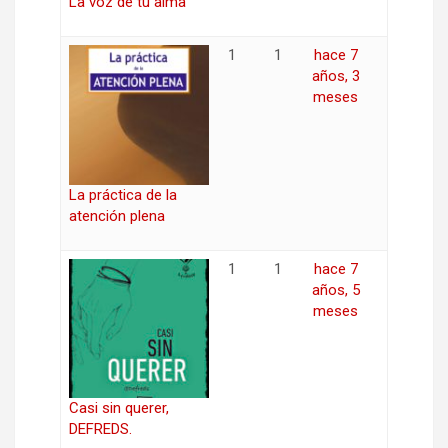
La voz de tu alma
1
1
hace 7
años, 3
meses
La práctica de la
atención plena
1
1
hace 7
años, 5
meses
Casi sin querer,
DEFREDS.