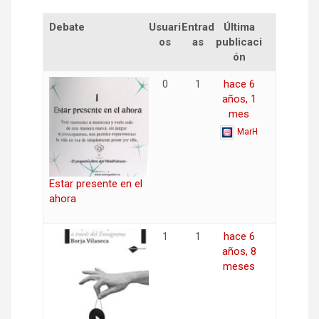
Debate
Usuari
Entrad
Última
os
as
publicaci
ón
0
1
hace 6
años, 1
mes
MarH
Estar presente en el
ahora
1
1
hace 6
años, 8
meses