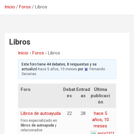
Inicio
Foros
Libros
Libros
Inicio
›
Foros
›
Libros
Este foro tiene 44 debates, 8 respuestas y se
actualizó
hace 5 años, 10 meses
por
Fernando
Sacarias
.
Foro
Debat
Entrad
Última
es
as
publicaci
ón
Libros de autoayuda
22
28
hace 5
años, 10
Foro especializado en
libros de autoayuda
y
meses
relacionados
anna2323