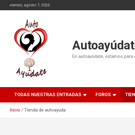
Saltar
viernes, agosto 7, 2026
al
contenido
Autoayúdat
En autoayúdate, estamos para or
TODAS NUESTRAS ENTRADAS
FOROS
TIE
Inicio
Tienda de autoayuda