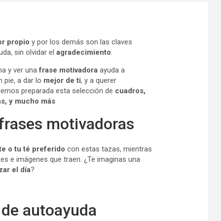
r propio
y por los demás son las claves
uda, sin olvidar el
agradecimiento
.
na y ver una
frase motivadora
ayuda a
 pie, a dar lo
mejor de ti
, y a querer
tenemos preparada esta selección de
cuadros,
tas, y mucho más
frases motivadoras
te o tu té preferido
con estas tazas, mientras
ses e imágenes que traen. ¿Te imaginas una
ar el día
?
 de autoayuda