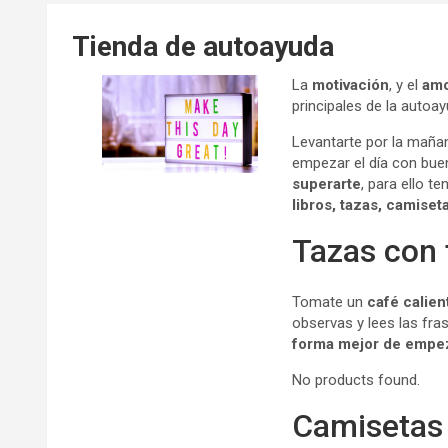
Tienda de autoayuda
La
motivación
, y el
amo
principales de la autoay
Levantarte por la maña
empezar el día con buen
superarte
, para ello 
libros, tazas, camise
Tazas con 
Tomate un
café calien
observas y lees las fra
forma mejor de empez
No products found.
Camisetas