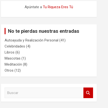
Apúntate a
Tu Riqueza Eres Tú
No te pierdas nuestras entradas
Autoayuda y Realización Personal
(41)
Celebridades
(4)
Libros
(6)
Mascotas
(1)
Meditación
(8)
Otros
(12)
B
u
s
c