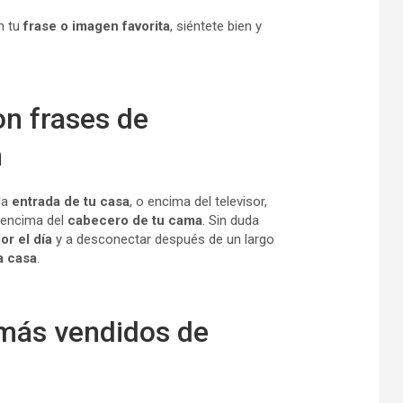
n tu
frase o imagen favorita
, siéntete bien y
n frases de
n
la
entrada de tu casa
, o encima del televisor,
 encima del
cabecero de tu cama
. Sin duda
r el día
y a desconectar después de un largo
a casa
.
 más vendidos de