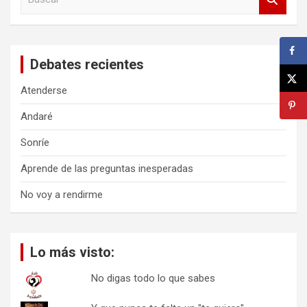
u
s
c
a
Debates recientes
r
Atenderse
Andaré
Sonríe
Aprende de las preguntas inesperadas
No voy a rendirme
Lo más visto:
No digas todo lo que sabes