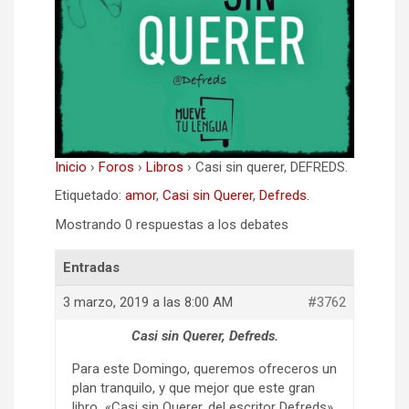
Inicio
›
Foros
›
Libros
›
Casi sin querer, DEFREDS.
Etiquetado:
amor
,
Casi sin Querer
,
Defreds.
Mostrando 0 respuestas a los debates
Entradas
3 marzo, 2019 a las 8:00 AM
#3762
Casi sin Querer, Defreds.
Para este Domingo, queremos ofreceros un
plan tranquilo, y que mejor que este gran
libro «Casi sin Querer, del escritor Defreds».