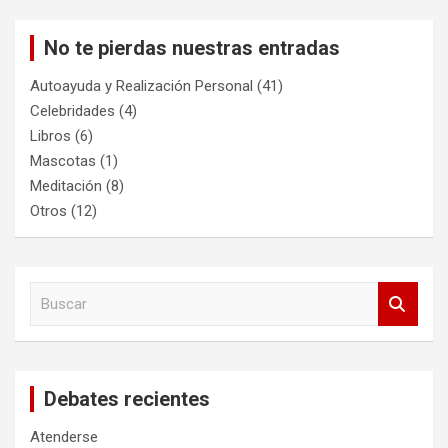
No te pierdas nuestras entradas
Autoayuda y Realización Personal
(41)
Celebridades
(4)
Libros
(6)
Mascotas
(1)
Meditación
(8)
Otros
(12)
B
u
s
c
a
Debates recientes
r
Atenderse