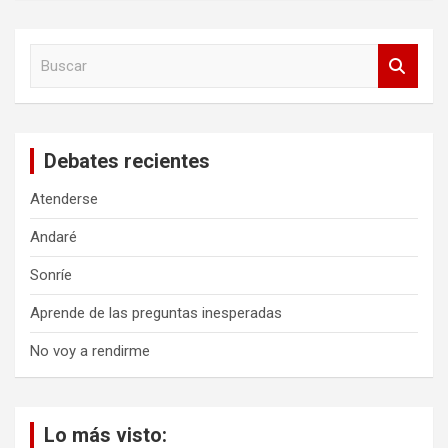
B
u
s
c
a
Debates recientes
r
Atenderse
Andaré
Sonríe
Aprende de las preguntas inesperadas
No voy a rendirme
Lo más visto: