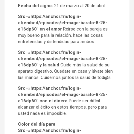
Fecha del signo:
21 de marzo al 20 de abril
Src=»https://anchor.fm/login-
cl/embed/episodes/el-mago-barato-8-25-
e16dp60″ en el amor
Reírse con la pareja es
muy bueno para la relación, hace las cosas
entretenidas y distendidas para ambos.
Src=»https://anchor.fm/login-
cl/embed/episodes/el-mago-barato-8-25-
e16dp60″ y la salud
Cuide más la salud de su
aparato digestivo. Quédate en casa y lávate bien
las manos. Cuidemos juntos la salud de tod@s.
Src=»https://anchor.fm/login-
cl/embed/episodes/el-mago-barato-8-25-
e16dp60″ con el dinero
Puede ser difícil
alcanzar el éxito en estos tiempos, pero para
usted nada es imposible.
Color del día para
Src=»https://anchor.fm/login-