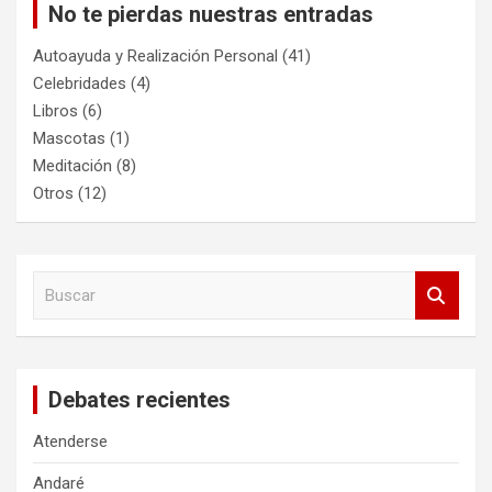
No te pierdas nuestras entradas
Autoayuda y Realización Personal
(41)
Celebridades
(4)
Libros
(6)
Mascotas
(1)
Meditación
(8)
Otros
(12)
B
u
s
c
a
Debates recientes
r
Atenderse
Andaré