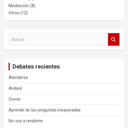
Meditación
(8)
Otros
(12)
B
u
s
c
a
Debates recientes
r
Atenderse
Andaré
Sonríe
Aprende de las preguntas inesperadas
No voy a rendirme