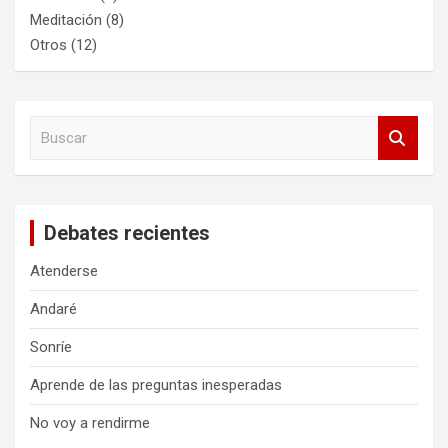
Meditación
(8)
Otros
(12)
B
u
s
c
a
Debates recientes
r
Atenderse
Andaré
Sonríe
Aprende de las preguntas inesperadas
No voy a rendirme