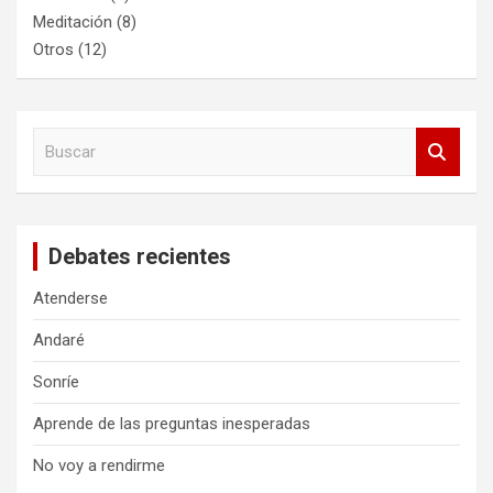
Meditación
(8)
Otros
(12)
B
u
s
c
a
Debates recientes
r
Atenderse
Andaré
Sonríe
Aprende de las preguntas inesperadas
No voy a rendirme