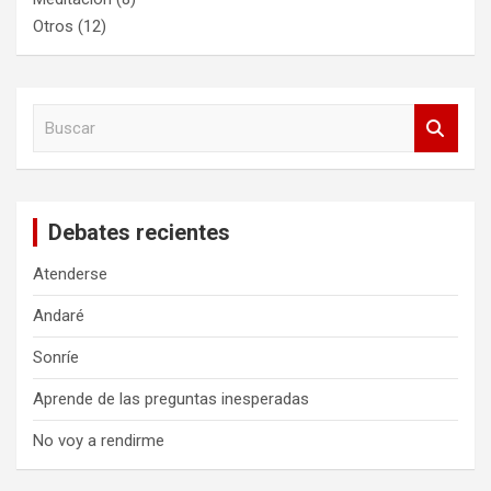
Otros
(12)
B
u
s
c
a
Debates recientes
r
Atenderse
Andaré
Sonríe
Aprende de las preguntas inesperadas
No voy a rendirme