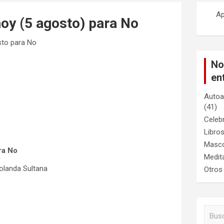
Ap
oy (5 agosto) para No
to para No
No
en
Autoa
(41)
Celeb
Libro
Masc
ra No
Medit
olanda Sultana
Otros
B
u