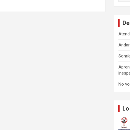
s
c
a
De
r
Atend
Andar
Sonrí
Apren
inesp
No vo
Lo