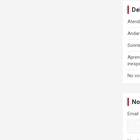
De
Atend
Andar
Sonrí
Apren
inesp
No vo
No
Email