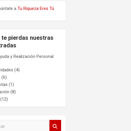
úntate a
Tu Riqueza Eres Tú
 te pierdas nuestras
tradas
yuda y Realización Personal
ridades
(4)
s
(6)
otas
(1)
ación
(8)
(12)