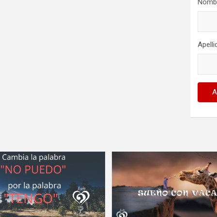
Nomb
Apell