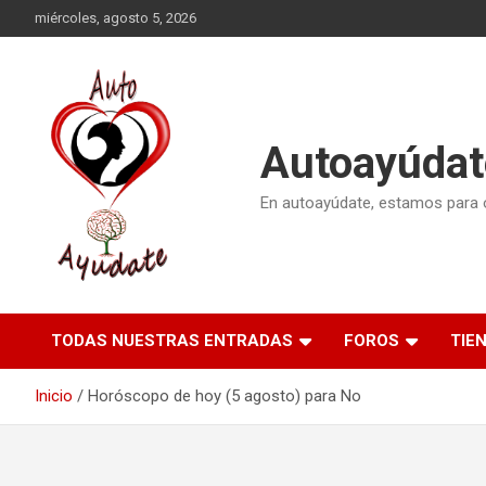
Saltar
miércoles, agosto 5, 2026
al
contenido
Autoayúdat
En autoayúdate, estamos para or
TODAS NUESTRAS ENTRADAS
FOROS
TIE
Inicio
Horóscopo de hoy (5 agosto) para No