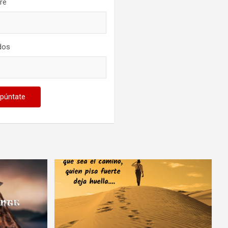
re
idos