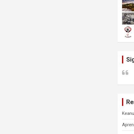
Si
Re
Keanu
Apren