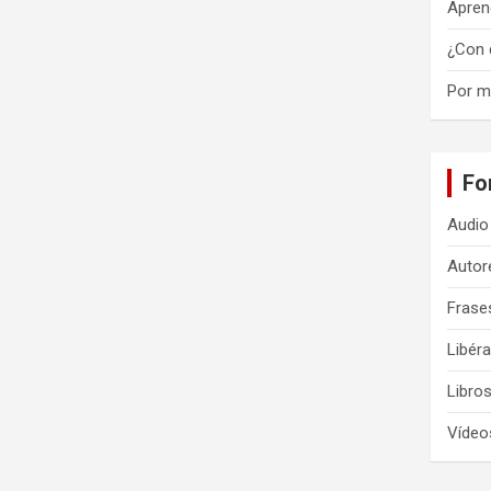
Apren
¿Con 
Por m
Fo
Audio
Autor
Frase
Libér
Libro
Vídeos