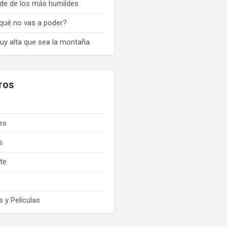
de de los más humildes
qué no vas a poder?
uy alta que sea la montaña.
ros
es
s
ate
s
 y Películas