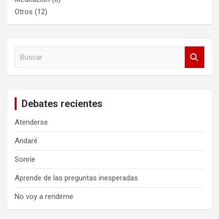
Otros
(12)
B
u
s
c
a
Debates recientes
r
Atenderse
Andaré
Sonríe
Aprende de las preguntas inesperadas
No voy a rendirme