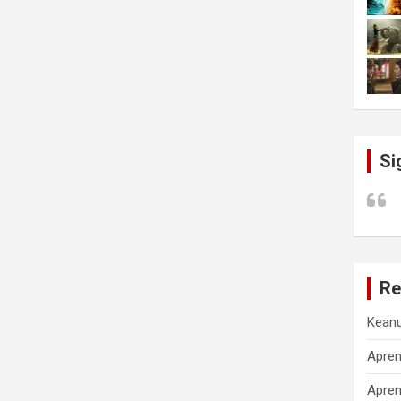
Si
Re
Kean
Apren
Apren