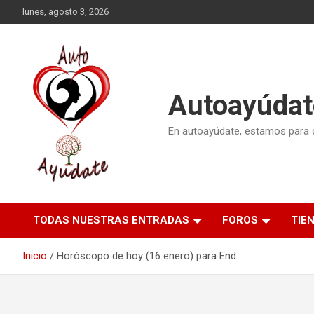
Saltar
lunes, agosto 3, 2026
al
contenido
Autoayúdat
En autoayúdate, estamos para or
TODAS NUESTRAS ENTRADAS
FOROS
TIE
Inicio
Horóscopo de hoy (16 enero) para End