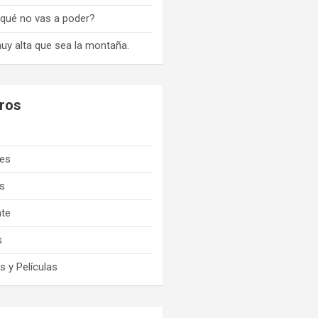
qué no vas a poder?
uy alta que sea la montaña.
ros
o
res
s
ate
s
s y Películas