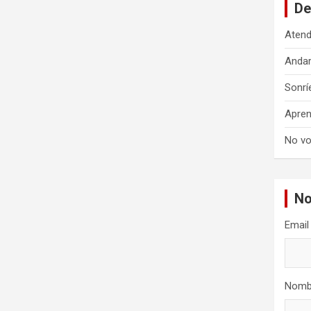
De
Atend
Anda
Sonrí
Apren
No vo
No
Email
Nomb