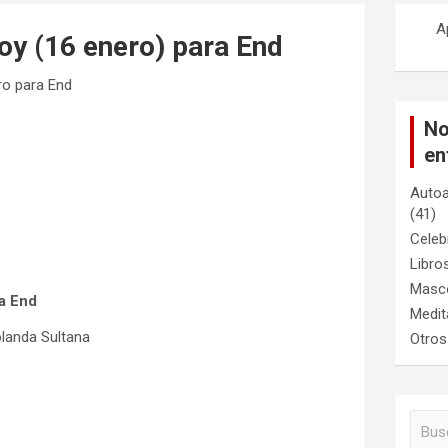
A
y (16 enero) para End
o para End
No
en
Autoa
(41)
Celeb
Libro
Masc
a End
Medit
landa Sultana
Otros
B
u