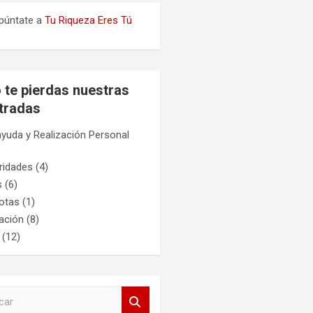
púntate a
Tu Riqueza Eres Tú
 te pierdas nuestras
tradas
yuda y Realización Personal
ridades
(4)
s
(6)
otas
(1)
ación
(8)
(12)