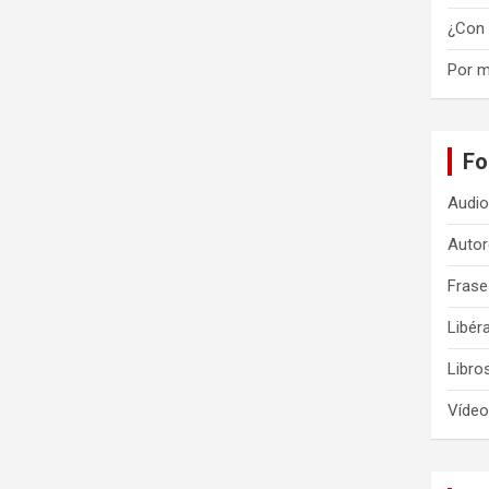
¿Con 
Por m
Fo
Audi
Auto
Frase
Libér
Libro
Vídeo