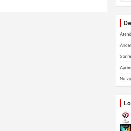
s
c
a
De
r
Atend
Anda
Sonrí
Apren
No vo
Lo