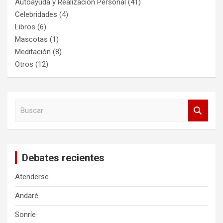
Autoayuda y Realización Personal
(41)
Celebridades
(4)
Libros
(6)
Mascotas
(1)
Meditación
(8)
Otros
(12)
B
u
s
c
a
Debates recientes
r
Atenderse
Andaré
Sonríe