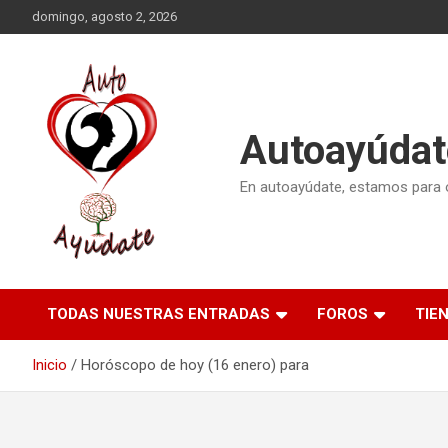
Saltar
domingo, agosto 2, 2026
al
contenido
Autoayúdat
En autoayúdate, estamos para or
TODAS NUESTRAS ENTRADAS
FOROS
TIE
Inicio
Horóscopo de hoy (16 enero) para