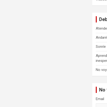
Deb
Atende
Andar
Sonríe
Aprend
inespe
No voy
No 
Email