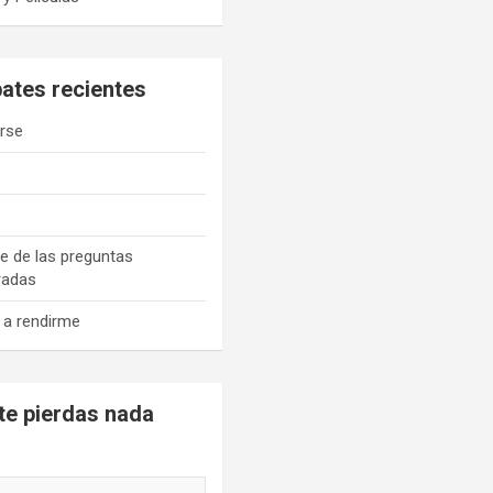
ates recientes
rse
é
e de las preguntas
radas
 a rendirme
te pierdas nada