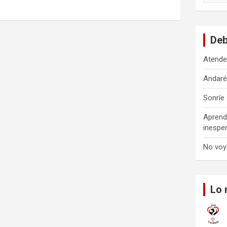
s
c
a
Deb
r
Atende
Andar
Sonríe
Aprend
inespe
No voy
Lo 