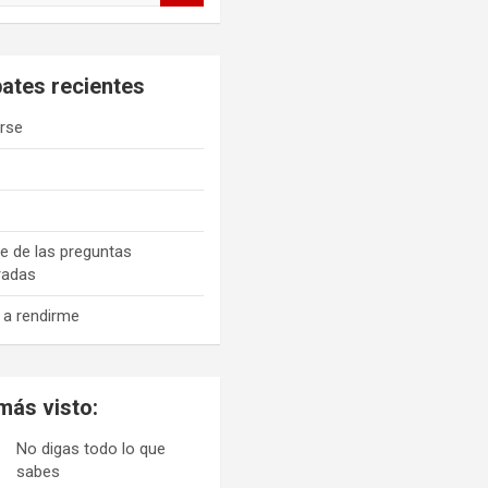
ates recientes
rse
é
e de las preguntas
radas
 a rendirme
más visto:
No digas todo lo que
sabes