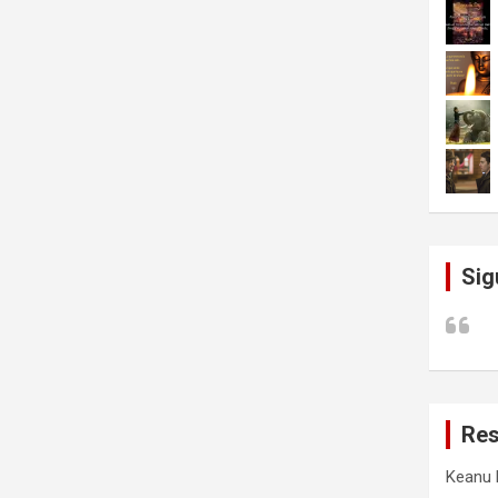
Sig
Res
Keanu 