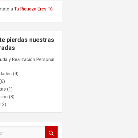
ntate a
Tu Riqueza Eres Tú
te pierdas nuestras
radas
uda y Realización Personal
idades
(4)
(6)
tas
(1)
ción
(8)
12)