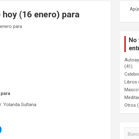
Apú
hoy (16 enero) para
enero para
No 
ent
Autoay
(41)
Celebr
Libros
Masco
 para
Medita
: Yolanda Sultana
Otros
(
B
u