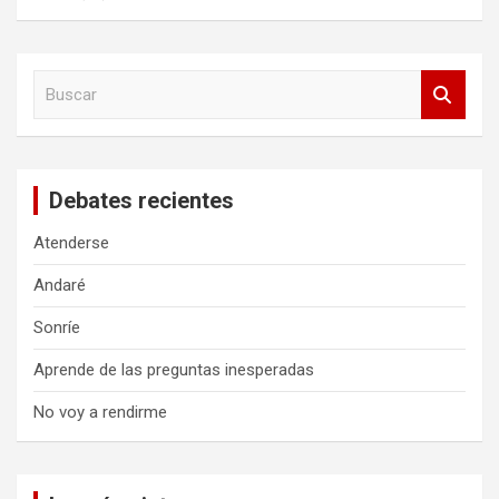
B
u
s
c
a
Debates recientes
r
Atenderse
Andaré
Sonríe
Aprende de las preguntas inesperadas
No voy a rendirme