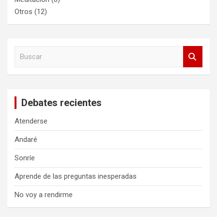
Otros
(12)
B
u
s
c
a
Debates recientes
r
Atenderse
Andaré
Sonríe
Aprende de las preguntas inesperadas
No voy a rendirme