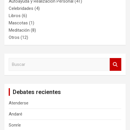
Autoayuda y Realización Personal
(41)
Celebridades
(4)
Libros
(6)
Mascotas
(1)
Meditación
(8)
Otros
(12)
B
u
s
c
a
Debates recientes
r
Atenderse
Andaré
Sonríe