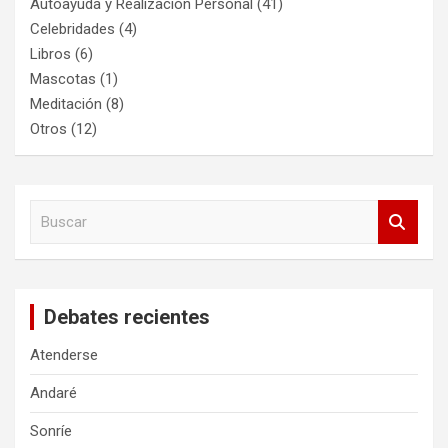
Autoayuda y Realización Personal
(41)
Celebridades
(4)
Libros
(6)
Mascotas
(1)
Meditación
(8)
Otros
(12)
B
u
s
c
a
Debates recientes
r
Atenderse
Andaré
Sonríe