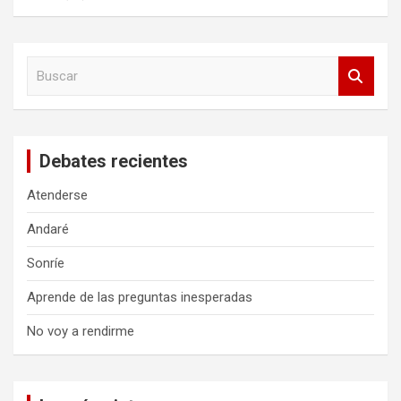
B
u
s
c
a
Debates recientes
r
Atenderse
Andaré
Sonríe
Aprende de las preguntas inesperadas
No voy a rendirme