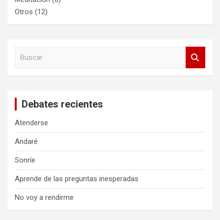
Otros
(12)
B
u
s
c
a
Debates recientes
r
Atenderse
Andaré
Sonríe
Aprende de las preguntas inesperadas
No voy a rendirme