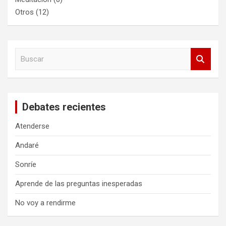
Otros
(12)
B
u
s
c
a
Debates recientes
r
Atenderse
Andaré
Sonríe
Aprende de las preguntas inesperadas
No voy a rendirme