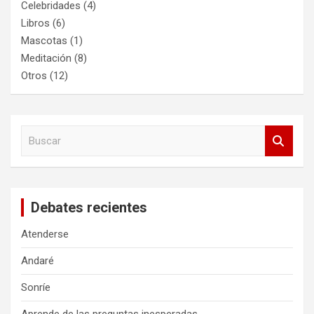
Celebridades
(4)
Libros
(6)
Mascotas
(1)
Meditación
(8)
Otros
(12)
B
u
s
c
a
Debates recientes
r
Atenderse
Andaré
Sonríe