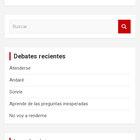
B
u
s
c
a
Debates recientes
r
Atenderse
Andaré
Sonríe
Aprende de las preguntas inesperadas
No voy a rendirme