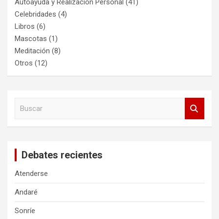
Autoayuda y Realización Personal
(41)
Celebridades
(4)
Libros
(6)
Mascotas
(1)
Meditación
(8)
Otros
(12)
B
u
s
c
a
Debates recientes
r
Atenderse
Andaré
Sonríe