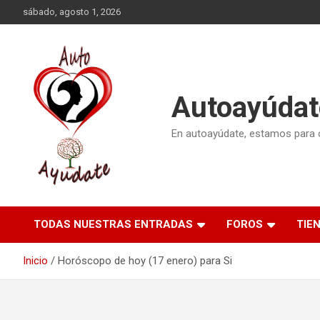
Saltar
sábado, agosto 1, 2026
al
contenido
Autoayúdat
En autoayúdate, estamos para or
TODAS NUESTRAS ENTRADAS
FOROS
TIE
Inicio
Horóscopo de hoy (17 enero) para Si