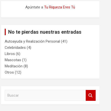
Apúntate a
Tu Riqueza Eres Tú
No te pierdas nuestras entradas
Autoayuda y Realización Personal
(41)
Celebridades
(4)
Libros
(6)
Mascotas
(1)
Meditación
(8)
Otros
(12)
B
u
s
c