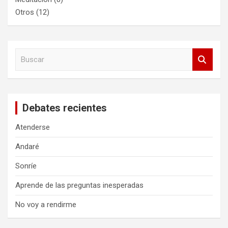
Otros
(12)
B
u
s
c
a
Debates recientes
r
Atenderse
Andaré
Sonríe
Aprende de las preguntas inesperadas
No voy a rendirme