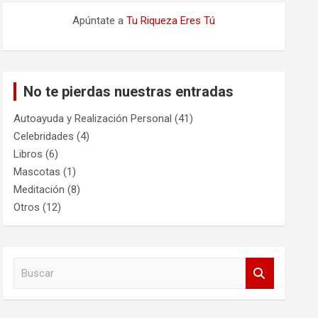
Apúntate a
Tu Riqueza Eres Tú
No te pierdas nuestras entradas
Autoayuda y Realización Personal
(41)
Celebridades
(4)
Libros
(6)
Mascotas
(1)
Meditación
(8)
Otros
(12)
B
u
s
c