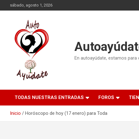
Saltar
sábado, agosto 1, 2026
al
contenido
Autoayúdat
En autoayúdate, estamos para or
TODAS NUESTRAS ENTRADAS
FOROS
TIE
Inicio
Horóscopo de hoy (17 enero) para Toda