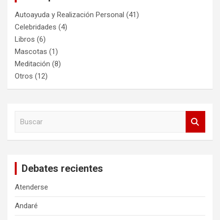
Autoayuda y Realización Personal
(41)
Celebridades
(4)
Libros
(6)
Mascotas
(1)
Meditación
(8)
Otros
(12)
B
u
s
c
a
Debates recientes
r
Atenderse
Andaré