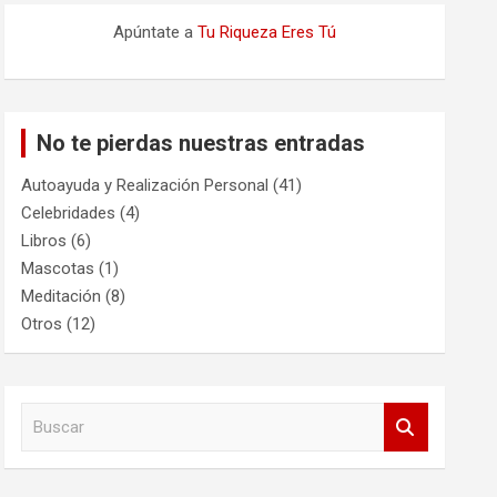
Apúntate a
Tu Riqueza Eres Tú
No te pierdas nuestras entradas
Autoayuda y Realización Personal
(41)
Celebridades
(4)
Libros
(6)
Mascotas
(1)
Meditación
(8)
Otros
(12)
B
u
s
c