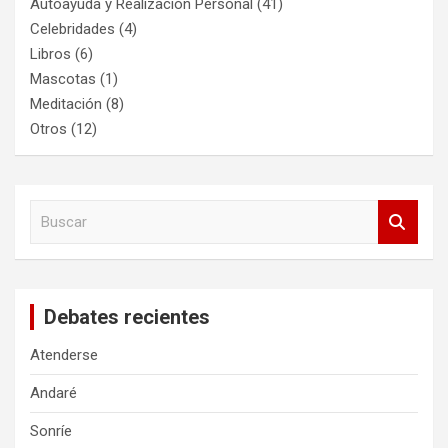
Autoayuda y Realización Personal
(41)
Celebridades
(4)
Libros
(6)
Mascotas
(1)
Meditación
(8)
Otros
(12)
B
u
s
c
a
Debates recientes
r
Atenderse
Andaré
Sonríe