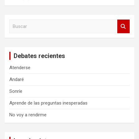
B
u
s
c
a
Debates recientes
r
Atenderse
Andaré
Sonríe
Aprende de las preguntas inesperadas
No voy a rendirme