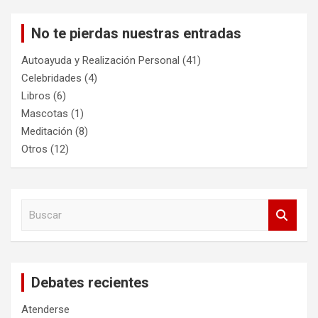
No te pierdas nuestras entradas
Autoayuda y Realización Personal
(41)
Celebridades
(4)
Libros
(6)
Mascotas
(1)
Meditación
(8)
Otros
(12)
B
u
s
c
a
Debates recientes
r
Atenderse