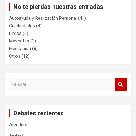
No te pierdas nuestras entradas
Autoayuda y Realización Personal
(41)
Celebridades
(4)
Libros
(6)
Mascotas
(1)
Meditación
(8)
Otros
(12)
B
u
s
c
a
Debates recientes
r
Atenderse