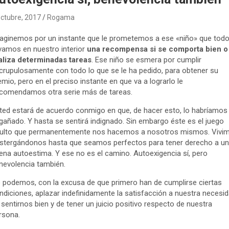
octubre, 2017
Rogama
aginemos por un instante que le prometemos a ese «niño» que tod
evamos en nuestro interior
una recompensa si se comporta bien o
aliza determinadas tareas
. Ese niño se esmera por cumplir
crupulosamente con todo lo que se le ha pedido, para obtener su
emio, pero en el preciso instante en que va a lograrlo le
comendamos otra serie más de tareas.
ted estará de acuerdo conmigo en que, de hacer esto, lo habríamos
gañado. Y hasta se sentirá indignado. Sin embargo éste es el juego
ulto que permanentemente nos hacemos a nosotros mismos. Vivi
stergándonos hasta que seamos perfectos para tener derecho a u
ena autoestima. Y ese no es el camino. Autoexigencia sí, pero
nevolencia también.
 podemos, con la excusa de que primero han de cumplirse ciertas
ndiciones, aplazar indefinidamente la satisfacción a nuestra necesi
 sentirnos bien y de tener un juicio positivo respecto de nuestra
rsona.