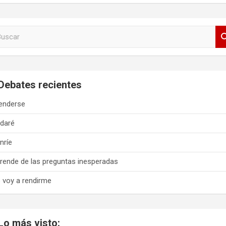
Debates recientes
enderse
daré
nríe
rende de las preguntas inesperadas
 voy a rendirme
Lo más visto: