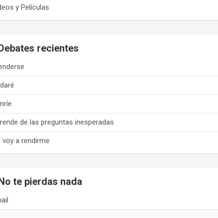
deos y Películas
Debates recientes
enderse
daré
nríe
rende de las preguntas inesperadas
 voy a rendirme
No te pierdas nada
ail