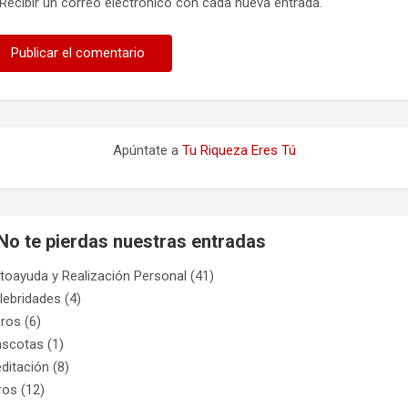
Recibir un correo electrónico con cada nueva entrada.
Apúntate a
Tu Riqueza Eres Tú
No te pierdas nuestras entradas
toayuda y Realización Personal
(41)
lebridades
(4)
bros
(6)
scotas
(1)
ditación
(8)
ros
(12)