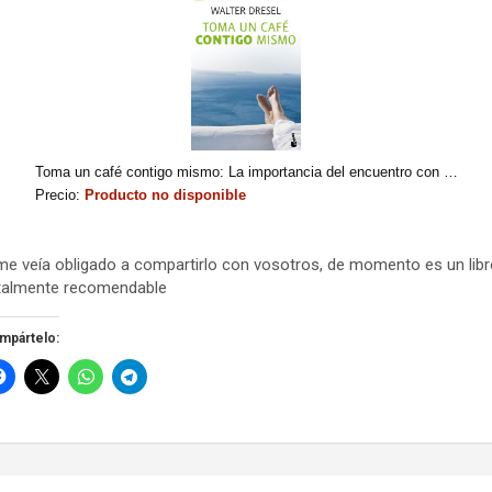
Toma un café contigo mismo: La importancia del encuentro con la autoestima como clave del éxito en la vida (Prácticos siglo XXI)
Precio:
Producto no disponible
me veía obligado a compartirlo con vosotros, de momento es un libr
talmente recomendable
mpártelo:
vegación