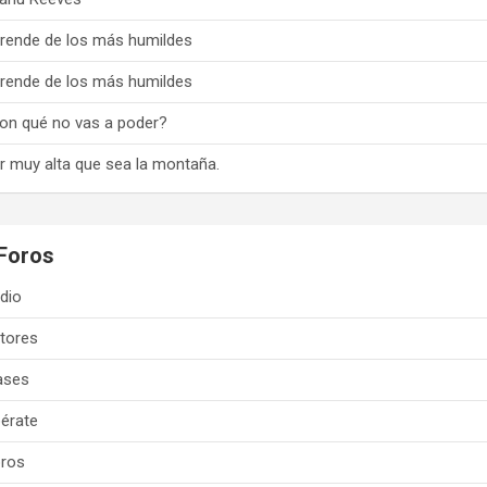
rende de los más humildes
rende de los más humildes
on qué no vas a poder?
r muy alta que sea la montaña.
Foros
dio
tores
ases
bérate
bros