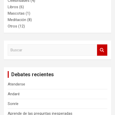
Celebridades
(4)
Libros
(6)
Mascotas
(1)
Meditación
(8)
Otros
(12)
B
u
s
c
a
Debates recientes
r
Atenderse
Andaré
Sonríe
Aprende de las preguntas inesperadas