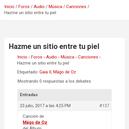
Inicio
Foros
Audio
Música
Canciones
Hazme un sitio entre tu piel
Hazme un sitio entre tu piel
Inicio
›
Foros
›
Audio
›
Música
›
Canciones
›
Hazme un sitio entre tu piel
Etiquetado:
Gaia II
,
Mägo de Oz
Mostrando 0 respuestas a los debates
Entradas
23 julio, 2017 a las 4:25 PM
#137
Canción de
Mägo de Oz
del Álbum