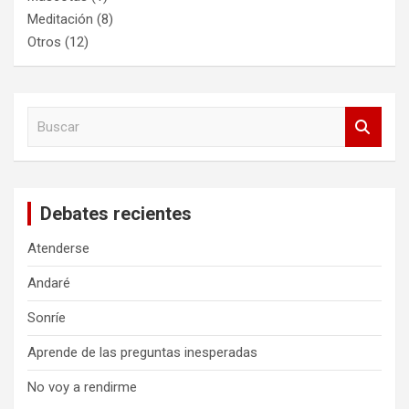
Meditación
(8)
Otros
(12)
B
u
s
c
a
Debates recientes
r
Atenderse
Andaré
Sonríe
Aprende de las preguntas inesperadas
No voy a rendirme