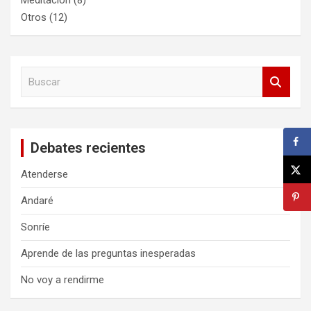
Otros
(12)
B
u
s
c
a
Debates recientes
r
Atenderse
Andaré
Sonríe
Aprende de las preguntas inesperadas
No voy a rendirme