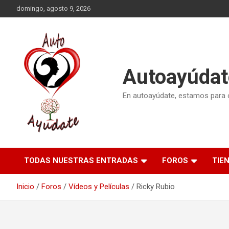
Saltar
domingo, agosto 9, 2026
al
contenido
Autoayúdat
En autoayúdate, estamos para or
TODAS NUESTRAS ENTRADAS
FOROS
TIE
Inicio
Foros
Vídeos y Películas
Ricky Rubio