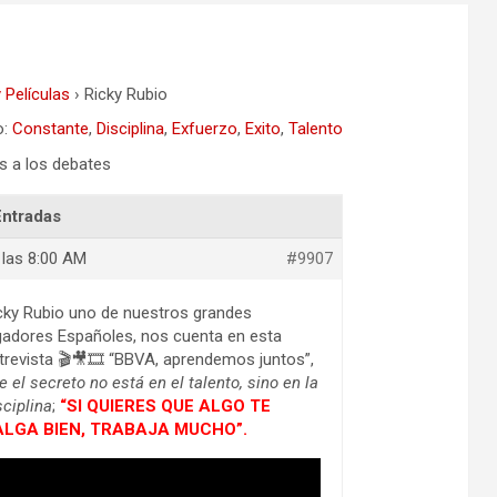
 Películas
›
Ricky Rubio
o:
Constante
,
Disciplina
,
Exfuerzo
,
Exito
,
Talento
s a los debates
Entradas
 las 8:00 AM
#9907
cky Rubio uno de nuestros grandes
gadores Españoles, nos cuenta en esta
trevista 🎬🎥🎞 “BBVA, aprendemos juntos”,
e el secreto no está en el talento, sino en la
sciplina
;
“SI QUIERES QUE ALGO TE
ALGA BIEN, TRABAJA MUCHO”.