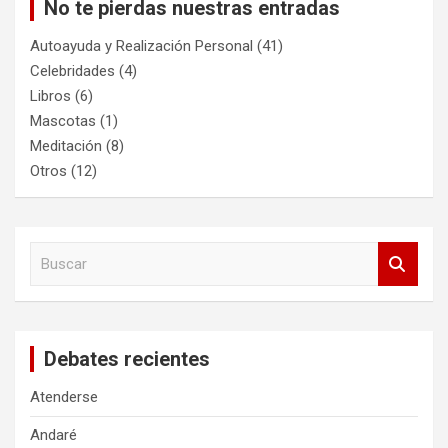
No te pierdas nuestras entradas
Autoayuda y Realización Personal
(41)
Celebridades
(4)
Libros
(6)
Mascotas
(1)
Meditación
(8)
Otros
(12)
B
u
s
c
a
Debates recientes
r
Atenderse
Andaré