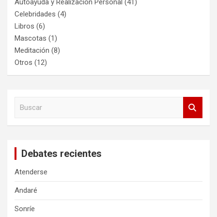
Autoayuda y Realización Personal
(41)
Celebridades
(4)
Libros
(6)
Mascotas
(1)
Meditación
(8)
Otros
(12)
B
u
s
c
a
Debates recientes
r
Atenderse
Andaré
Sonríe