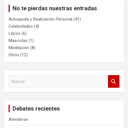
No te pierdas nuestras entradas
Autoayuda y Realización Personal
(41)
Celebridades
(4)
Libros
(6)
Mascotas
(1)
Meditación
(8)
Otros
(12)
B
u
s
c
a
Debates recientes
r
Atenderse