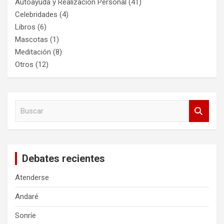
Autoayuda y Realización Personal
(41)
Celebridades
(4)
Libros
(6)
Mascotas
(1)
Meditación
(8)
Otros
(12)
B
u
s
c
a
Debates recientes
r
Atenderse
Andaré
Sonríe