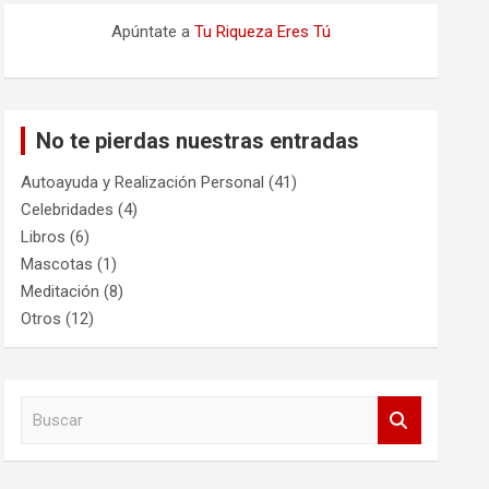
Apúntate a
Tu Riqueza Eres Tú
No te pierdas nuestras entradas
Autoayuda y Realización Personal
(41)
Celebridades
(4)
Libros
(6)
Mascotas
(1)
Meditación
(8)
Otros
(12)
B
u
s
c