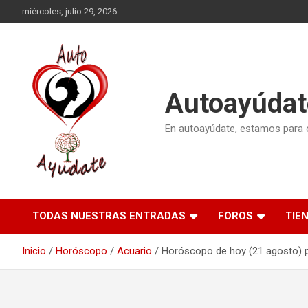
Saltar
miércoles, julio 29, 2026
al
contenido
Autoayúdat
En autoayúdate, estamos para or
TODAS NUESTRAS ENTRADAS
FOROS
TIE
Inicio
Horóscopo
Acuario
Horóscopo de hoy (21 agosto) 