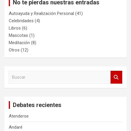
No te pierdas nuestras entradas
Autoayuda y Realización Personal
(41)
Celebridades
(4)
Libros
(6)
Mascotas
(1)
Meditación
(8)
Otros
(12)
B
u
s
c
a
Debates recientes
r
Atenderse
Andaré