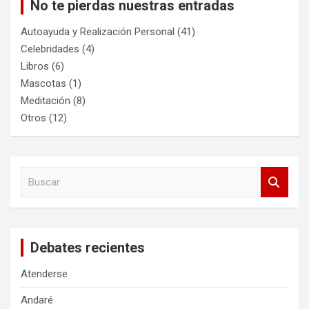
No te pierdas nuestras entradas
Autoayuda y Realización Personal
(41)
Celebridades
(4)
Libros
(6)
Mascotas
(1)
Meditación
(8)
Otros
(12)
B
u
s
c
a
Debates recientes
r
Atenderse
Andaré