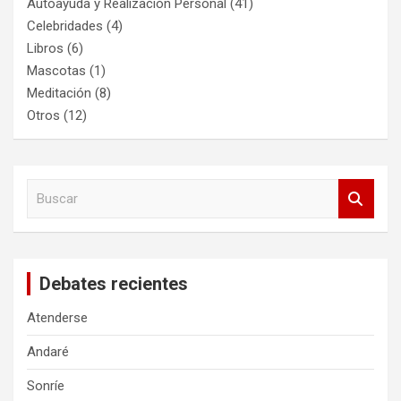
Autoayuda y Realización Personal
(41)
Celebridades
(4)
Libros
(6)
Mascotas
(1)
Meditación
(8)
Otros
(12)
B
u
s
c
a
Debates recientes
r
Atenderse
Andaré
Sonríe