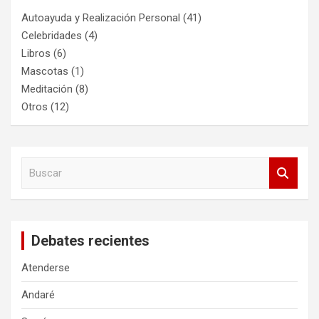
Autoayuda y Realización Personal
(41)
Celebridades
(4)
Libros
(6)
Mascotas
(1)
Meditación
(8)
Otros
(12)
B
u
s
c
a
Debates recientes
r
Atenderse
Andaré