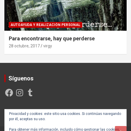
AUTOAYUDA Y REALIZACIÓN PERSONAL
Para encontrarse, hay que perderse
28 octubre, 2017
virgy
Síguenos
Facebook
Instagram
Tumblr
Creada y posicionada por
Rogama Informática
Privacidad y cookies: este sitio usa cookies. Si continúas navegando
por él, aceptas su uso.
Para obtener más información, incluido cómo gestionar las cookies,