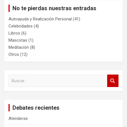
No te pierdas nuestras entradas
Autoayuda y Realización Personal
(41)
Celebridades
(4)
Libros
(6)
Mascotas
(1)
Meditación
(8)
Otros
(12)
B
u
s
c
a
Debates recientes
r
Atenderse